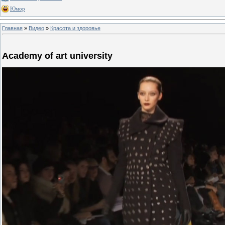
Юмор
Главная
»
Видео
»
Красота и здоровье
Academy of art university