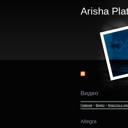
Arisha Pla
Видео
Главная
»
Видео
»
Красота и зд
Allegra