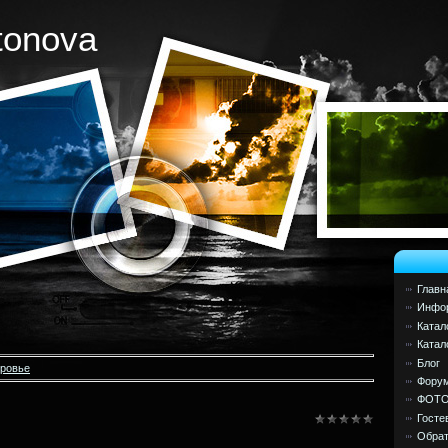
tonova
Главн
Инфор
Катал
Катал
Блог
оровье
Фору
ФОТ
Госте
Обрат