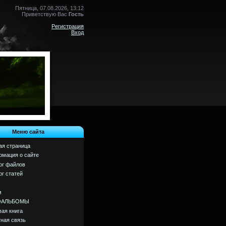
Пятница, 07.08.2026, 13:12
Приветствую Вас
Гость
Регистрация
Вход
Меню сайта
ая страница
мация о сайте
ог файлов
ог статей
м
ОАЛЬБОМЫ
вая книга
ная связь