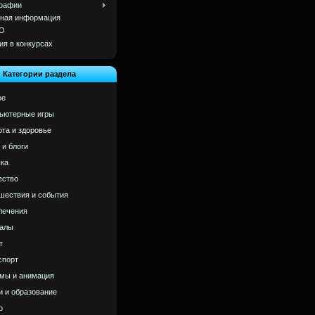
рафии
ная информация
О
ия в конкурсах
Категории раздела
ое
ьютерные игры
ота и здоровье
 и блоги
ка
ство
шествия и события
лечения
алы
т
спорт
мы и анимация
и и образование
р