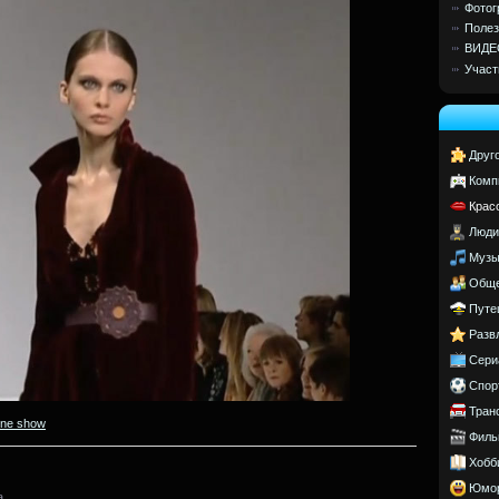
Фотог
Полез
ВИДЕ
Участ
Друг
Комп
Крас
Люди
Музы
Обще
Путе
Разв
Сери
Спор
Тран
ine show
Филь
Хобб
Юмо
a.