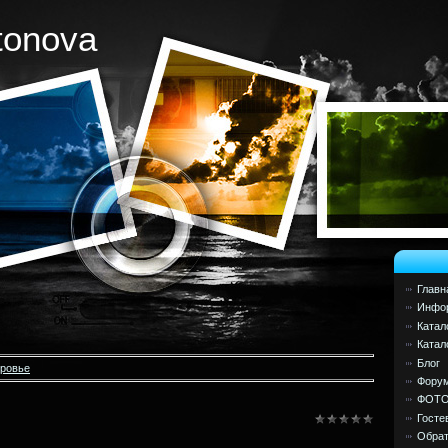
tonova
Главн
Инфор
Катал
Катал
Блог
оровье
Фору
ФОТ
Госте
Обрат