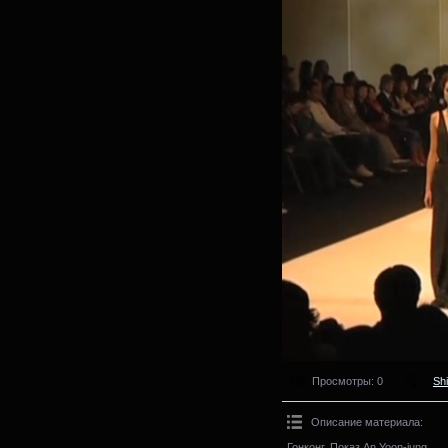
Просмотры
: 0
Sh
Описание материала
:
Гонконг. Показ An Yoon-jung.