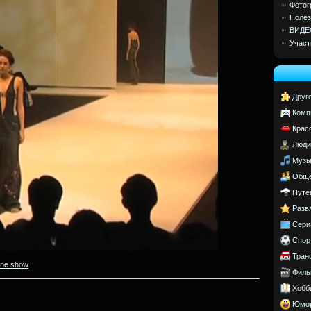
Фотог
Полез
ВИДЕ
Участ
Друг
Комп
Крас
Люди
Музы
Обще
Путе
Разв
Сери
Спор
Тран
ine show
Филь
Хобб
Юмо