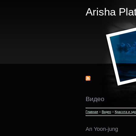
Arisha Pla
Видео
Главная
»
Видео
»
Красота и зд
An Yoon-jung