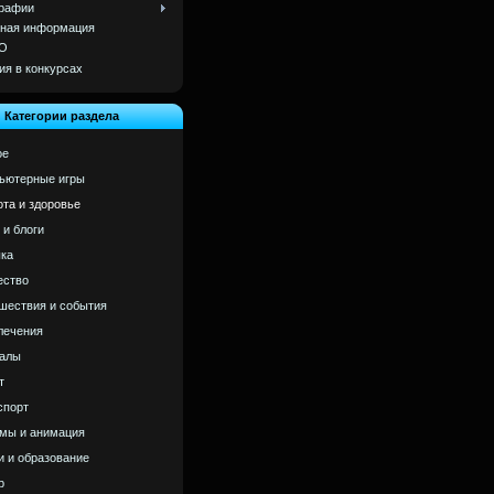
рафии
ная информация
О
ия в конкурсах
Категории раздела
ое
ьютерные игры
ота и здоровье
 и блоги
ка
ство
шествия и события
лечения
алы
т
спорт
мы и анимация
и и образование
р