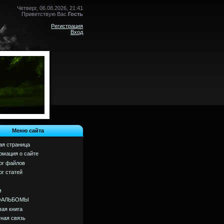
Четверг, 06.08.2026, 21:41
Приветствую Вас
Гость
Регистрация
Вход
Меню сайта
ая страница
мация о сайте
ог файлов
ог статей
м
ОАЛЬБОМЫ
вая книга
ная связь