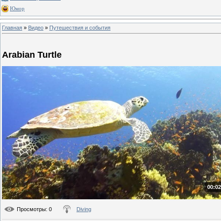
Юмор
Главная
»
Видео
»
Путешествия и события
Arabian Turtle
00:02
Просмотры
: 0
Diving