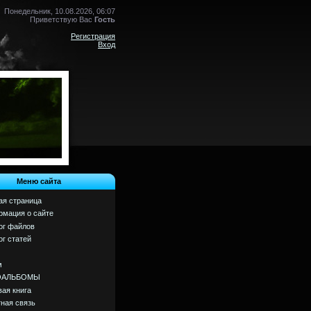
Понедельник, 10.08.2026, 06:07
Приветствую Вас
Гость
Регистрация
Вход
Меню сайта
ая страница
мация о сайте
ог файлов
ог статей
м
ОАЛЬБОМЫ
вая книга
ная связь