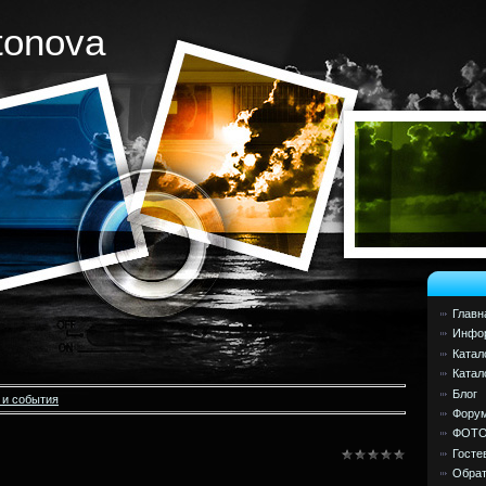
tonova
Главн
Инфор
Катал
Катал
Блог
 и события
Фору
ФОТ
Госте
Обрат