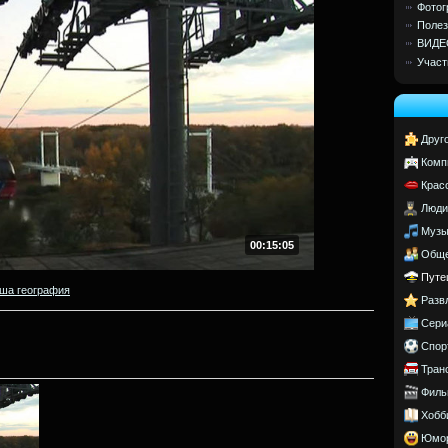
Фотог
Полез
ВИДЕ
Участ
Друг
Комп
Крас
Люди
Музы
00:15:05
Обще
Путе
ша география
Разв
Сери
Спор
Тран
Филь
Хобб
Юмо