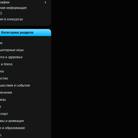
рафии
ная информация
О
ия в конкурсах
Категории раздела
ое
ьютерные игры
ота и здоровье
 и блоги
ка
ство
шествия и события
лечения
алы
т
спорт
мы и анимация
и и образование
р