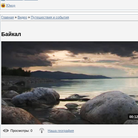
Юмор
Главная
»
Видео
»
Путешествия и события
Байкал
00:12
Просмотры
: 0
Наша география