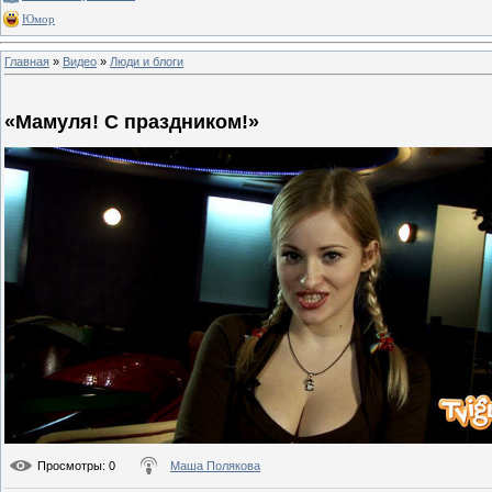
Юмор
Главная
»
Видео
»
Люди и блоги
«Мамуля! С праздником!»
Просмотры
: 0
Маша Полякова