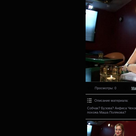
Просмотры
: 0
Ма
Описание материала
:
Собчак? Бузова? Анфиса Чехов
похожа Маша Полякова?