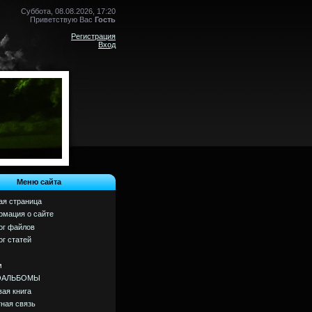
Суббота, 08.08.2026, 17:20
Приветствую Вас
Гость
Регистрация
Вход
Меню сайта
ая страница
мация о сайте
ог файлов
ог статей
м
ОАЛЬБОМЫ
вая книга
ная связь