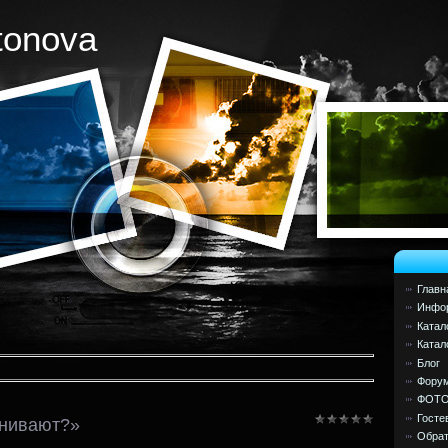
tonova
Главн
Инфор
Катал
Катал
Блог
Фору
ФОТ
Госте
внивают?»
Обрат