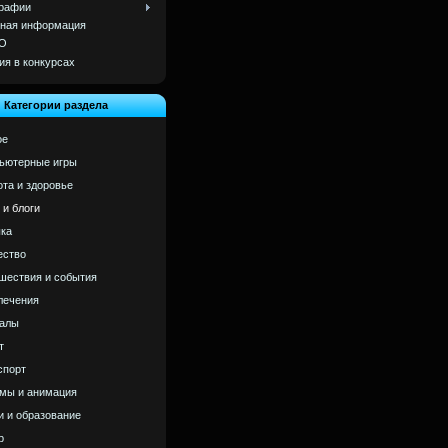
рафии
ная информация
О
ия в конкурсах
Категории раздела
ое
ьютерные игры
ота и здоровье
 и блоги
ка
ство
шествия и события
лечения
алы
т
спорт
мы и анимация
и и образование
р