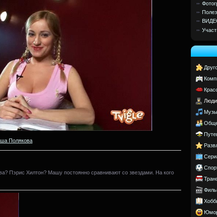
Фотог
Полез
ВИДЕ
Участ
Друг
Комп
Крас
Люди
Музы
Обще
Путе
ша Полякова
Разв
Сери
Спор
а? Пэрис Хилтон? Машу постоянно сравнивают со звездами. На кого
Тран
Филь
Хобб
Юмо