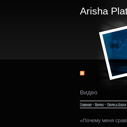
Arisha Pla
Видео
Главная
»
Видео
»
Люди и блоги
«Почему меня сра