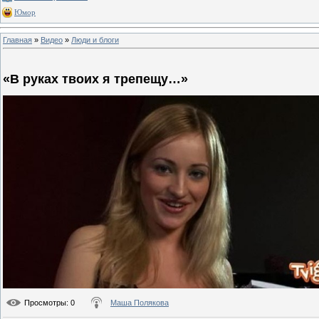
Юмор
Главная
»
Видео
»
Люди и блоги
«В руках твоих я трепещу…»
Просмотры
: 0
Маша Полякова