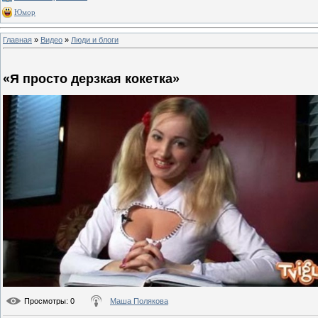
Юмор
Главная
»
Видео
»
Люди и блоги
«Я просто дерзкая кокетка»
Просмотры
: 0
Маша Полякова