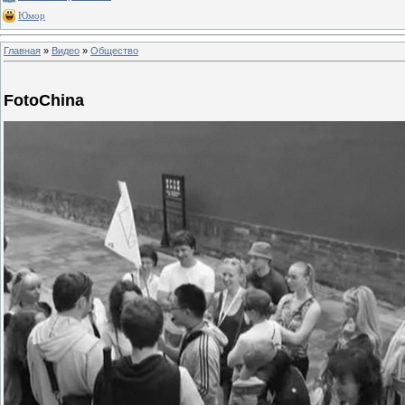
Юмор
Главная
»
Видео
»
Общество
FotoChina