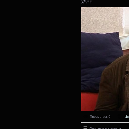
удар
Просмотры
: 0
Ин
Описание материала
: