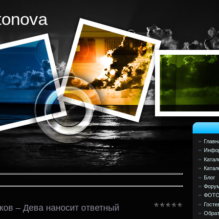
tonova
Главн
Инфор
Катал
Катал
Блог
Фору
ФОТ
Госте
ов – Дева наносит ответный
Обрат