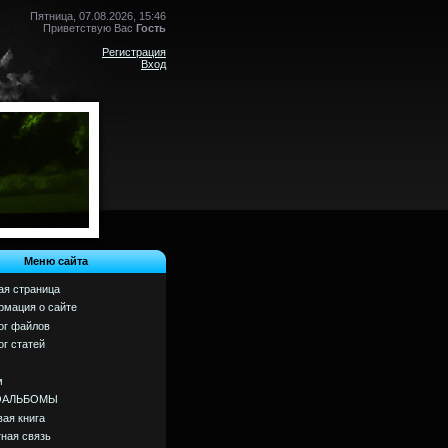
Пятница, 07.08.2026, 15:46
Приветствую Вас
Гость
Регистрация
Вход
Меню сайта
ая страница
мация о сайте
ог файлов
ог статей
м
ОАЛЬБОМЫ
вая книга
ная связь