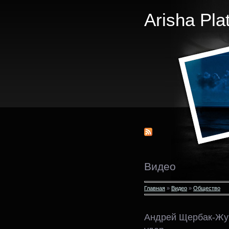
Arisha Pla
Видео
Главная
»
Видео
»
Общество
Андрей Щербак-Жук