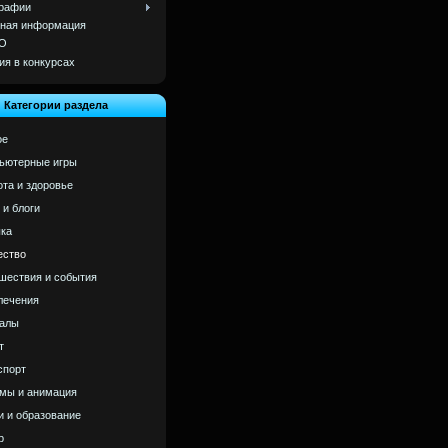
рафии
ная информация
О
ия в конкурсах
Категории раздела
ое
ьютерные игры
ота и здоровье
 и блоги
ка
ство
шествия и события
лечения
алы
т
спорт
мы и анимация
и и образование
р