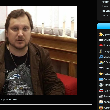
Фотог
Полез
ВИДЕ
Участ
Друг
Комп
Крас
Люди
Музы
Обще
Путе
Разв
Сери
Спор
Тран
Филь
форомантики
Хобб
Юмо