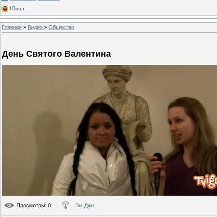
Юмор
Главная
»
Видео
»
Общество
День Святого Валентина
Просмотры
: 0
Эм Джи