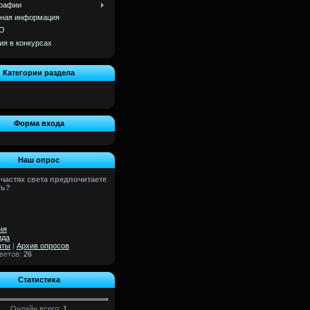
рафии
ная информация
О
ия в конкурсах
Категории раздела
Форма входа
Наш опрос
 частях света предпочитаете
ть?
ия
ида
аты
|
Архив опросов
тветов:
26
Статистика
Онлайн всего:
1