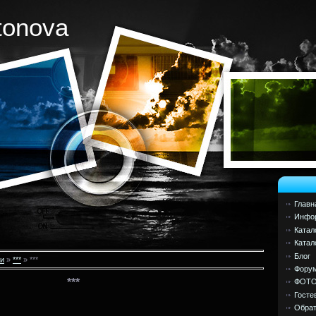
tonova
Главн
Инфор
Катал
Катал
Блог
и
»
***
» ***
Фору
***
ФОТ
Госте
Обрат