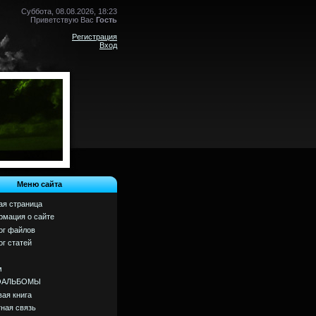
Суббота, 08.08.2026, 18:23
Приветствую Вас
Гость
Регистрация
Вход
Меню сайта
ая страница
мация о сайте
ог файлов
ог статей
м
ОАЛЬБОМЫ
вая книга
ная связь