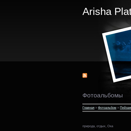
Arisha Pla
Фотоальбомы
Главная
»
Фотоальбом
»
Пейзаж
природа, отдых, Ока