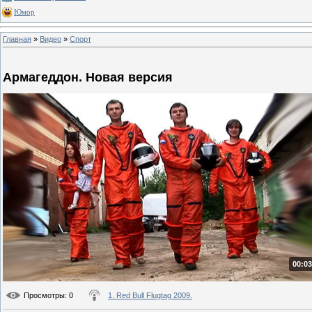
Юмор
Главная
»
Видео
»
Спорт
Армагеддон. Новая версия
00:03
Просмотры
: 0
1. Red Bull Flugtag 2009.