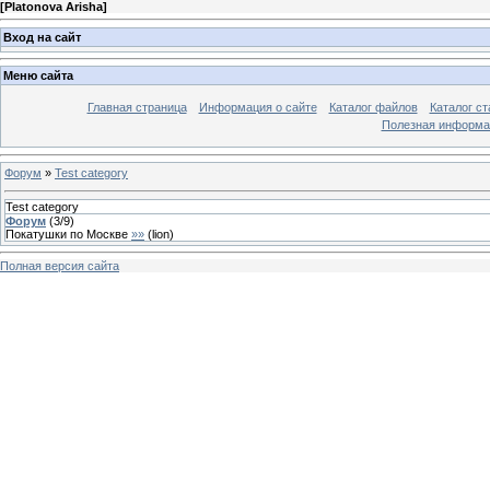
[
Platonova Arisha
]
Вход на сайт
Меню сайта
Главная страница
Информация о сайте
Каталог файлов
Каталог ст
Полезная информа
Форум
»
Test category
Test category
Форум
(
3
/
9
)
Покатушки по Москве
»»
(
lion
)
Полная версия сайта