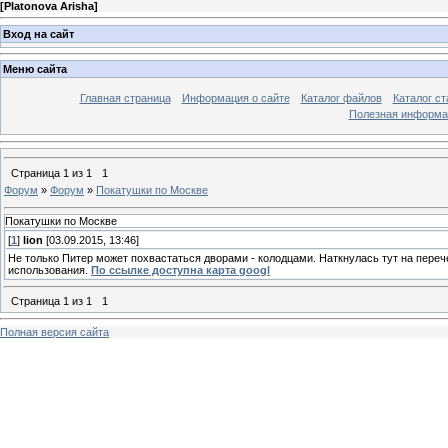
[
Platonova Arisha
]
Вход на сайт
Меню сайта
Главная страница
Информация о сайте
Каталог файлов
Каталог ст
Полезная информа
Страница
1
из
1
1
Форум
»
Форум
»
Покатушки по Москве
Покатушки по Москве
[
1
]
lion
[03.09.2015, 13:46]
Не только Питер может похвастаться дворами - колодцами. Наткнулась тут на перече
использования.
По ссылке доступна карта googl
Страница
1
из
1
1
Полная версия сайта