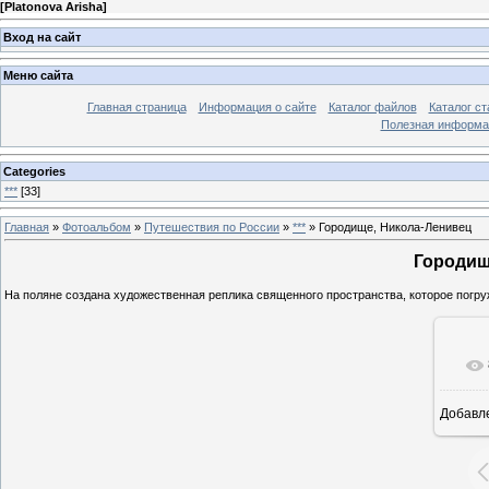
[
Platonova Arisha
]
Вход на сайт
Меню сайта
Главная страница
Информация о сайте
Каталог файлов
Каталог ст
Полезная информа
Categories
***
[33]
Главная
»
Фотоальбом
»
Путешествия по России
»
***
» Городище, Никола-Ленивец
Городищ
На поляне создана художественная реплика священного пространства, которое погру
Добавл
26