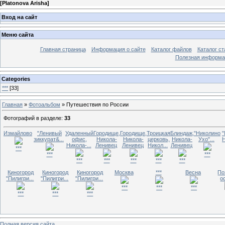
[
Platonova Arisha
]
Вход на сайт
Меню сайта
Главная страница
Информация о сайте
Каталог файлов
Каталог ст
Полезная информа
Categories
***
[33]
Главная
»
Фотоальбом
» Путешествия по России
Фотографий в разделе
:
33
Измайлово
"Ленивый
Удаленный
Городище,
Городище,
Троицкая
Блиндаж,
"Николино
"
зиккурат&...
офис,
Никола-
Никола-
церковь,
Никола-
Ухо"...
Н
Никола-...
Ленивец
Ленивец
Никол...
Ленивец
***
***
***
***
***
***
***
***
Киногород
Киногород
Киногород
Москва
***
Весна
По
"Пилигри...
"Пилигри...
"Пилигри...
о
***
***
***
***
***
***
Полная версия сайта