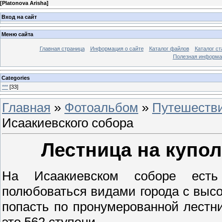
[
Platonova Arisha
]
Вход на сайт
Меню сайта
Главная страница
Информация о сайте
Каталог файлов
Каталог ст
Полезная информа
Categories
***
[33]
Главная
»
Фотоальбом
»
Путешестви
Исаакиевского собора
Лестница на купол
На Исаакиевском соборе есть
полюбоваться видами города с высо
попасть по пронумерованной лестн
это 562 ступени