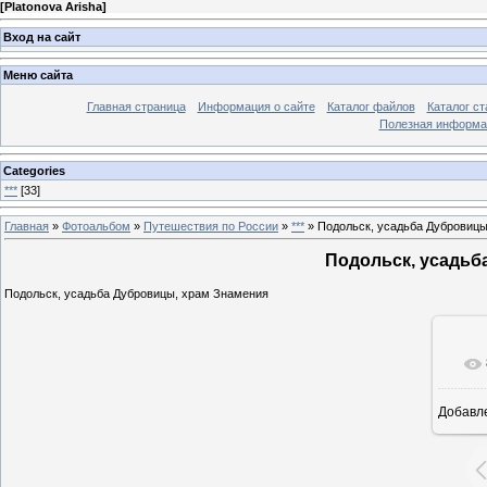
[
Platonova Arisha
]
Вход на сайт
Меню сайта
Главная страница
Информация о сайте
Каталог файлов
Каталог ст
Полезная информа
Categories
***
[33]
Главная
»
Фотоальбом
»
Путешествия по России
»
***
» Подольск, усадьба Дубровиц
Подольск, усадьб
Подольск, усадьба Дубровицы, храм Знамения
Добавл
1