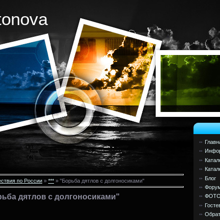
tonova
Главн
Инфор
Катал
Катал
Блог
ствия по России
»
***
» "Борьба дятлов с долгоносиками"
Фору
рьба дятлов с долгоносиками"
ФОТ
Госте
Обрат