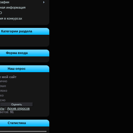
рафии
ная информация
О
ия в конкурсах
Категории раздела
]
Форма входа
Наш опрос
 мой сайт
ично
ошо
лохо
хо
сно
аты
|
Архив опросов
тветов:
91
Статистика