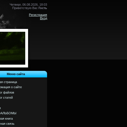
Четверг, 06.08.2026, 18:03
Приветствую Вас
Гость
Регистрация
Вход
Меню сайта
ая страница
мация о сайте
ог файлов
ог статей
м
ОАЛЬБОМЫ
вая книга
ная связь