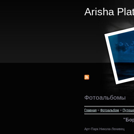
Arisha Pla
Фотоальбомы
Главная
»
Фотоальбом
»
Путеше
"Бо
Арт-Парк Никола-Ленивец