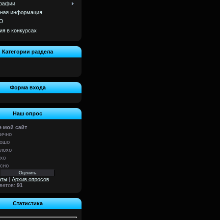
рафии
ная информация
О
ия в конкурсах
Категории раздела
]
Форма входа
Наш опрос
 мой сайт
ично
ошо
лохо
хо
сно
аты
|
Архив опросов
тветов:
91
Статистика