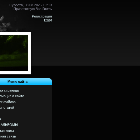
Суббота, 08.08.2026, 02:13
Приветствую Вас
Гость
Регистрация
Вход
Меню сайта
ая страница
мация о сайте
ог файлов
ог статей
м
ОАЛЬБОМЫ
вая книга
ная связь