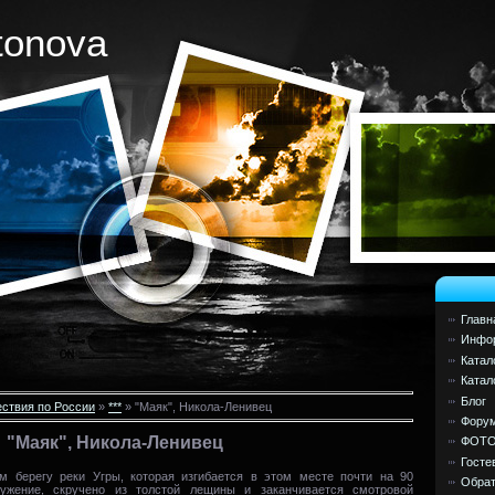
tonova
Главн
Инфор
Катал
Катал
Блог
ствия по России
»
***
» "Маяк", Никола-Ленивец
Фору
"Маяк", Никола-Ленивец
ФОТ
Госте
м берегу реки Угры, которая изгибается в этом месте почти на 90
Обрат
ружение, скручено из толстой лещины и заканчивается смотровой