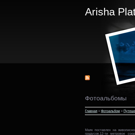
Arisha Pla
Фотоальбомы
Главная
»
Фотоальбом
»
Путеше
Маяк поставлен на живописно
градусов.12-ти метровое соо