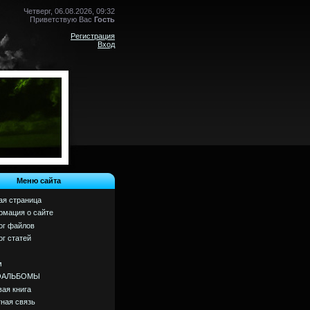
Четверг, 06.08.2026, 09:32
Приветствую Вас
Гость
Регистрация
Вход
Меню сайта
ая страница
мация о сайте
ог файлов
ог статей
м
ОАЛЬБОМЫ
вая книга
ная связь