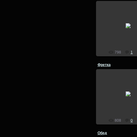
10.09.201
Питерская бе
lion
798
1
Фретка
11.03.201
фретка, хор
lion
808
0
Обед