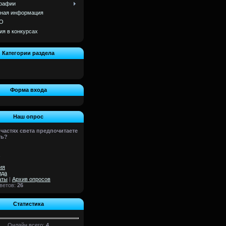
рафии
ная информация
О
ия в конкурсах
Категории раздела
]
Форма входа
Наш опрос
 частях света предпочитаете
ть?
ия
ида
аты
|
Архив опросов
тветов:
26
Статистика
Онлайн всего:
4