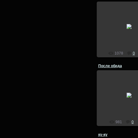
03.12.201
lion
1078
0
После обеда
11.09.201
lion
981
0
ку-ку