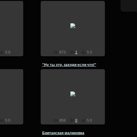
4
11.03.2014
лка
lion
5.0
873
1
5.0
"Ну ты это, заходи если что!"
4
11.03.2014
ек
собака
lion
5.0
958
0
5.0
Британская малиновка