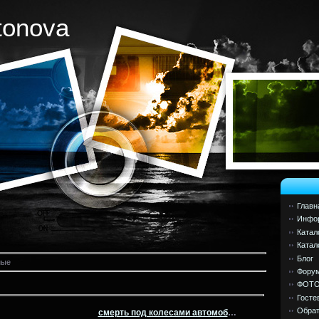
tonova
Главн
Инфор
Катал
Катал
Блог
ные
Фору
ФОТ
Госте
Обрат
смерть под колесами автомобиля..