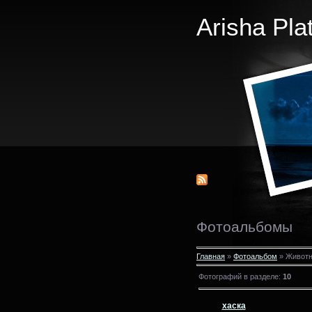
Arisha Pla
Фотоальбомы
Главная
»
Фотоальбом
» Живот
Фотографий в разделе
:
10
хаска