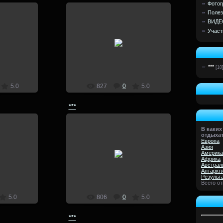
Фотог
Полез
ВИДЕ
Участ
5
15.09.2014
lion
***
[10
5.0
827
0
5.0
***
В каких
отдыха
Европа
4
11.09.2014
Азия
Америка
Африка
lion
Австрал
Антаркт
Результ
Всего о
5.0
806
0
5.0
***