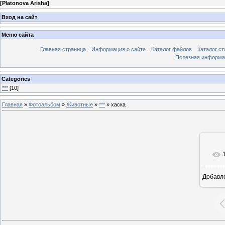
[
Platonova Arisha
]
Вход на сайт
Меню сайта
Главная страница
Информация о сайте
Каталог файлов
Каталог ст
Полезная информа
Categories
***
[10]
Главная
»
Фотоальбом
»
Животные
»
***
» хаска
Добавл
20