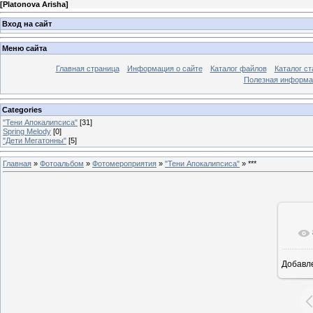
[
Platonova Arisha
]
Вход на сайт
Меню сайта
Главная страница
Информация о сайте
Каталог файлов
Каталог ст
Полезная информа
Categories
"Тени Апокалипсиса"
[31]
Spring Melody
[0]
"Дети Мегатонны"
[5]
Главная
»
Фотоальбом
»
Фотомероприятия
»
"Тени Апокалипсиса"
» ***
Добавл
25