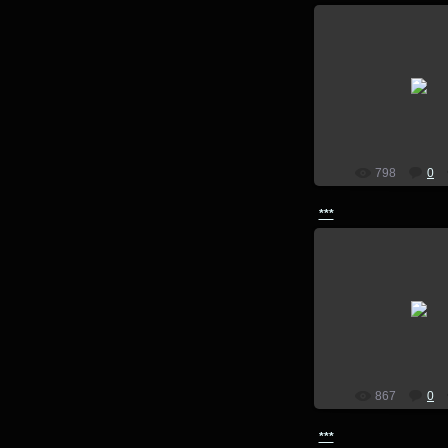
14.07.201
lion
798
0
***
14.07.201
lion
867
0
***