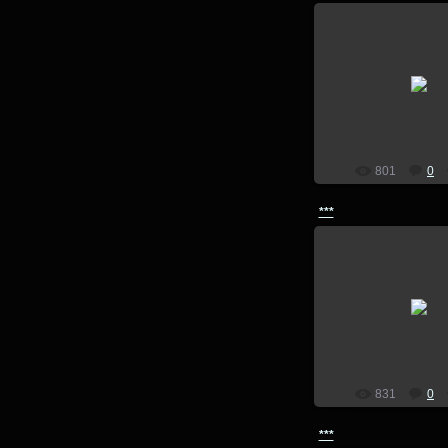
14.07.201
lion
801
0
***
14.07.201
lion
831
0
***