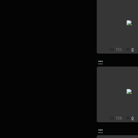
14.07.201
lion
721
0
***
14.07.201
lion
726
0
***