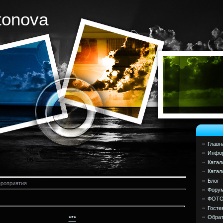
tonova
Главн
Инфор
Катал
Катал
Блог
роприятия
Фору
ФОТ
Госте
Обрат
***