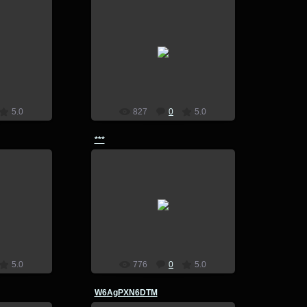
7
14.07.2017
lion
5.0
827
0
5.0
***
7
14.07.2017
lion
5.0
776
0
5.0
W6AgPXN6DTM