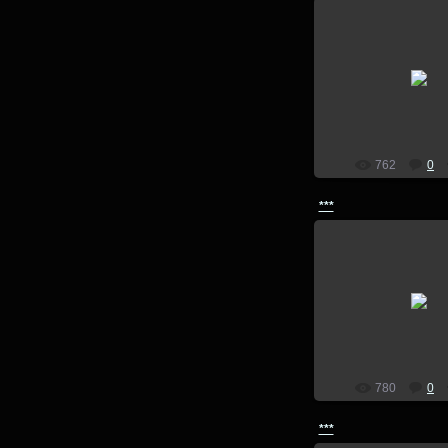
14.07.201
lion
762
0
***
14.07.201
lion
780
0
***