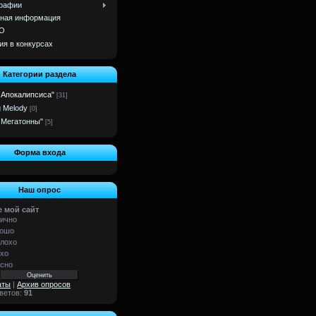
рафии
ная информация
О
ия в конкурсах
Категории раздела
 Апокалипсиса"
[31]
g Melody
[0]
 Мегатонны"
[5]
Форма входа
Наш опрос
 мой сайт
ично
ошо
лохо
хо
сно
аты
|
Архив опросов
тветов:
91