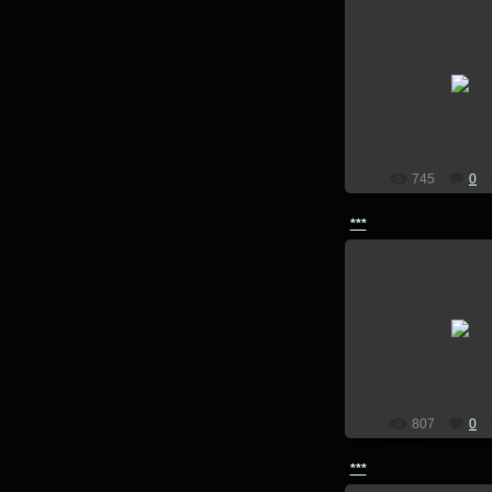
14.07.201
lion
745
0
***
14.07.201
lion
807
0
***