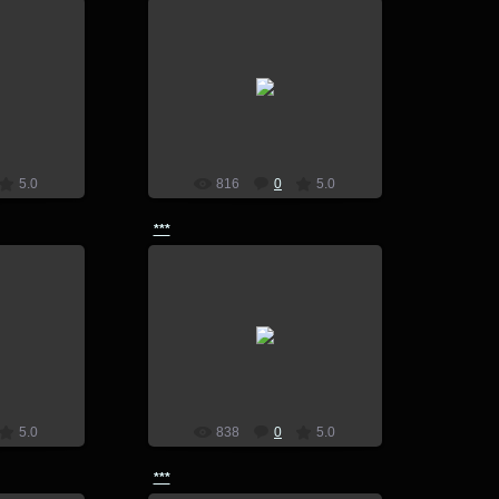
7
14.07.2017
lion
5.0
816
0
5.0
***
7
14.07.2017
lion
5.0
838
0
5.0
***