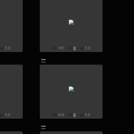
7
14.07.2017
lion
5.0
767
0
5.0
***
7
14.07.2017
lion
5.0
816
0
5.0
***