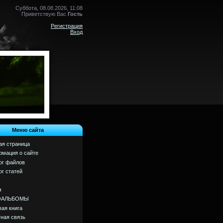
Суббота, 08.08.2026, 11:08
Приветствую Вас
Гость
Регистрация
Вход
Меню сайта
ая страница
мация о сайте
ог файлов
ог статей
м
ОАЛЬБОМЫ
вая книга
ная связь