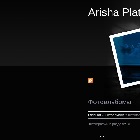
Arisha Pla
Фотоальбомы
Главная
»
Фотоальбом
» Фотоме
Фотографий в разделе
:
31
***