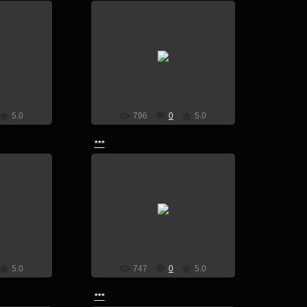
7
14.07.2017
lion
5.0
796
0
5.0
***
7
14.07.2017
lion
5.0
747
0
5.0
***