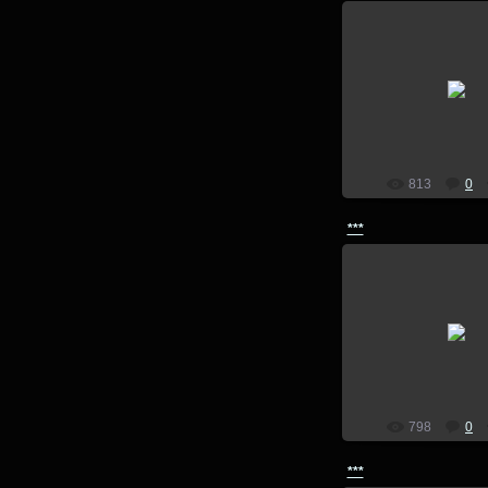
14.07.201
lion
813
0
***
14.07.201
lion
798
0
***