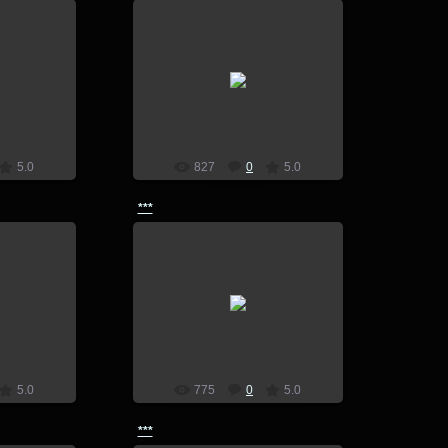
7
14.07.2017
lion
5.0
827
0
5.0
***
7
14.07.2017
lion
5.0
775
0
5.0
***