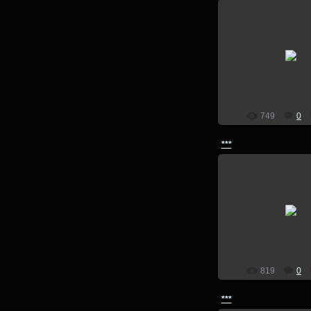
14.07.201
lion
749
0
***
14.07.201
lion
819
0
***