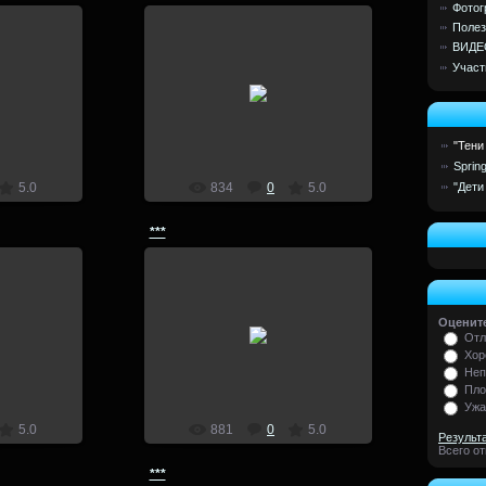
Фотог
Полез
ВИДЕ
Участ
7
14.07.2017
lion
"Тени
Sprin
"Дети
5.0
834
0
5.0
***
7
14.07.2017
Оцените
Отл
lion
Хор
Неп
Пло
Ужа
5.0
881
0
5.0
Результ
Всего о
***