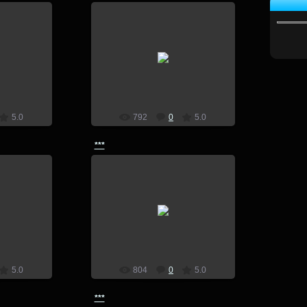
7
14.07.2017
lion
5.0
792
0
5.0
***
7
14.07.2017
lion
5.0
804
0
5.0
***