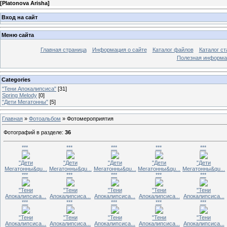
[
Platonova Arisha
]
Вход на сайт
Меню сайта
Главная страница
Информация о сайте
Каталог файлов
Каталог ст
Полезная информа
Categories
"Тени Апокалипсиса"
[31]
Spring Melody
[0]
"Дети Мегатонны"
[5]
Главная
»
Фотоальбом
» Фотомероприятия
Фотографий в разделе
:
36
***
***
***
***
***
"Дети
"Дети
"Дети
"Дети
"Дети
Мегатонны&qu...
Мегатонны&qu...
Мегатонны&qu...
Мегатонны&qu...
Мегатонны&qu...
***
***
***
***
***
"Тени
"Тени
"Тени
"Тени
"Тени
Апокалипсиса...
Апокалипсиса...
Апокалипсиса...
Апокалипсиса...
Апокалипсиса...
***
***
***
***
***
"Тени
"Тени
"Тени
"Тени
"Тени
Апокалипсиса...
Апокалипсиса...
Апокалипсиса...
Апокалипсиса...
Апокалипсиса...