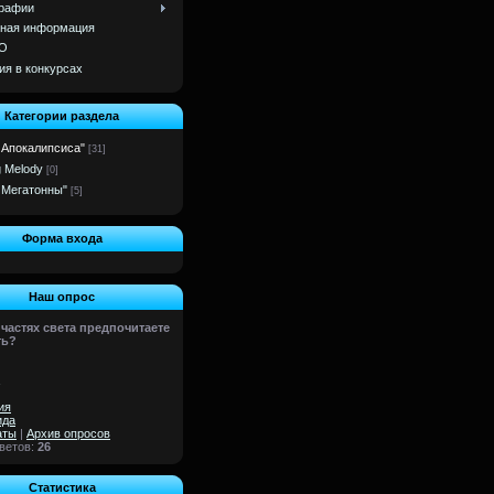
рафии
ная информация
О
ия в конкурсах
Категории раздела
 Апокалипсиса"
[31]
g Melody
[0]
 Мегатонны"
[5]
Форма входа
Наш опрос
 частях света предпочитаете
ть?
ия
ида
аты
|
Архив опросов
тветов:
26
Статистика