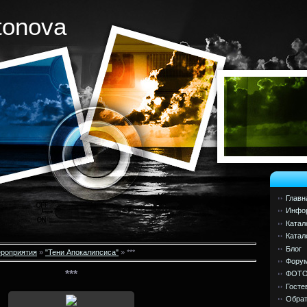
tonova
Главн
Инфор
Катал
Катал
Блог
роприятия
»
"Тени Апокалипсиса"
» ***
Фору
***
ФОТ
Госте
Обрат