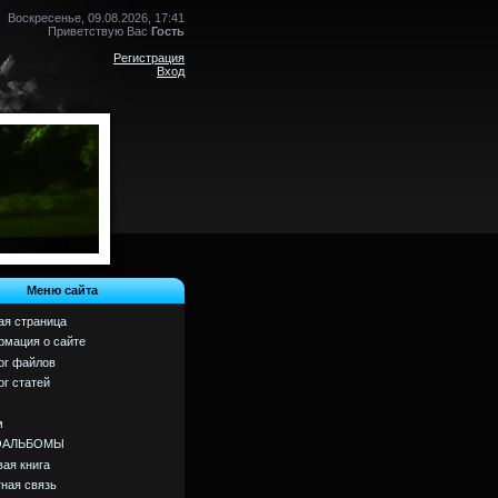
Воскресенье, 09.08.2026, 17:41
Приветствую Вас
Гость
Регистрация
Вход
Меню сайта
ая страница
мация о сайте
ог файлов
ог статей
м
ОАЛЬБОМЫ
вая книга
ная связь