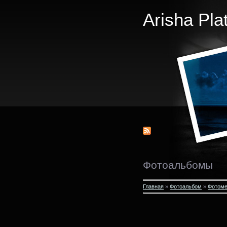
Arisha Pla
Фотоальбомы
Главная
»
Фотоальбом
»
Фотоме