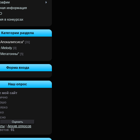
рафии
ная информация
О
ия в конкурсах
Категории раздела
 Апокалипсиса"
[31]
g Melody
[0]
 Мегатонны"
[5]
Форма входа
Наш опрос
 мой сайт
ично
ошо
лохо
хо
сно
аты
|
Архив опросов
тветов:
91