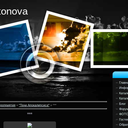
tonova
Главн
Инфор
Катал
Катал
Блог
роприятия
»
"Тени Апокалипсиса"
» ***
Фору
***
ФОТ
Госте
Обрат