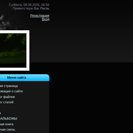
Суббота, 08.08.2026, 06:56
Приветствую Вас
Гость
Регистрация
Вход
Меню сайта
ая страница
мация о сайте
ог файлов
ог статей
м
ОАЛЬБОМЫ
вая книга
ная связь