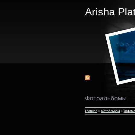
Arisha Pla
Фотоальбомы
Главная
»
Фотоальбом
»
Фотоме