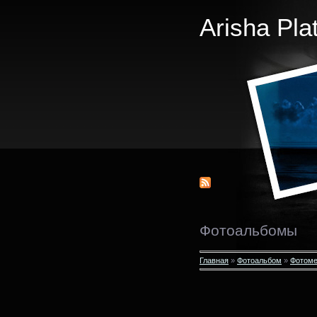
Arisha Pla
Фотоальбомы
Главная
»
Фотоальбом
»
Фотоме