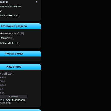
рафии
ная информация
О
ия в конкурсах
Категории раздела
 Апокалипсиса"
[31]
g Melody
[0]
 Мегатонны"
[5]
Форма входа
Наш опрос
 мой сайт
ично
ошо
лохо
хо
сно
аты
|
Архив опросов
тветов:
91