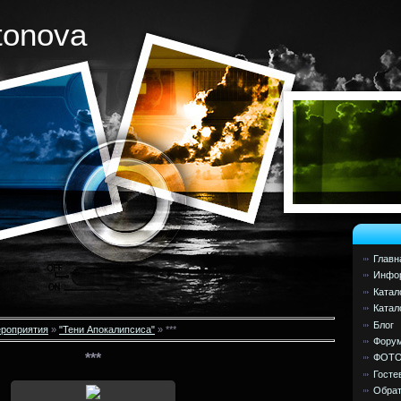
tonova
Главн
Инфор
Катал
Катал
Блог
роприятия
»
"Тени Апокалипсиса"
» ***
Фору
***
ФОТ
Госте
Обрат