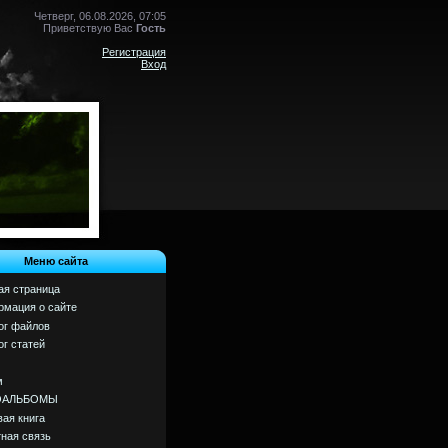
Четверг, 06.08.2026, 07:05
Приветствую Вас
Гость
Регистрация
Вход
Меню сайта
ая страница
мация о сайте
ог файлов
ог статей
м
ОАЛЬБОМЫ
вая книга
ная связь