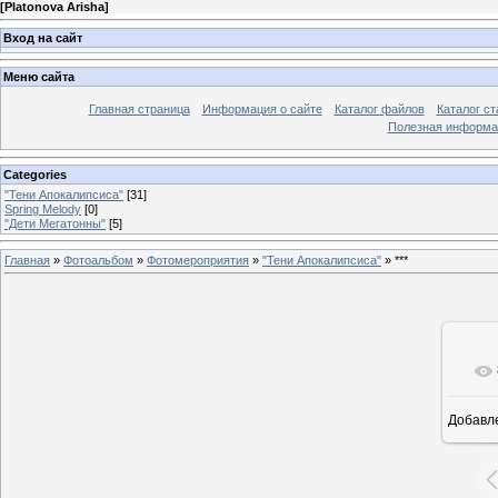
[
Platonova Arisha
]
Вход на сайт
Меню сайта
Главная страница
Информация о сайте
Каталог файлов
Каталог ст
Полезная информа
Categories
"Тени Апокалипсиса"
[31]
Spring Melody
[0]
"Дети Мегатонны"
[5]
Главная
»
Фотоальбом
»
Фотомероприятия
»
"Тени Апокалипсиса"
» ***
Добавл
15