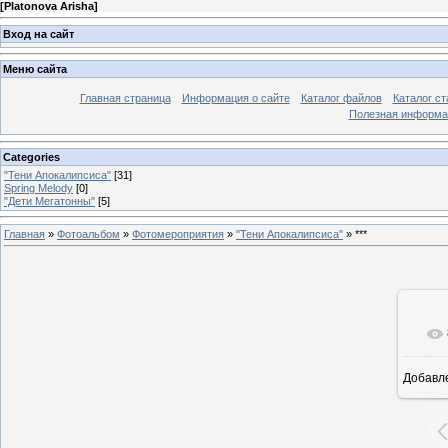
[
Platonova Arisha
]
Вход на сайт
Меню сайта
Главная страница
Информация о сайте
Каталог файлов
Каталог ст
Полезная информа
Categories
"Тени Апокалипсиса"
[31]
Spring Melody
[0]
"Дети Мегатонны"
[5]
Главная
»
Фотоальбом
»
Фотомероприятия
»
"Тени Апокалипсиса"
» ***
Добавл
25