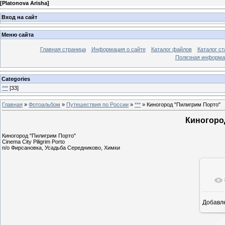
[
Platonova Arisha
]
Вход на сайт
Меню сайта
Главная страница
Информация о сайте
Каталог файлов
Каталог ст
Полезная информа
Categories
***
[33]
Главная
»
Фотоальбом
»
Путешествия по России
»
***
» Киногород "Пилигрим Порто"
Киногоро
Киногород "Пилигрим Порто"
Cinema City Piligrim Porto
п/о Фирсановка, Усадьба Середниково, Химки
Добавл
18