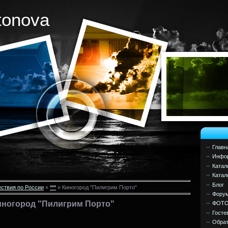
tonova
Главн
Инфор
Катал
Катал
Блог
ствия по России
»
***
» Киногород "Пилигрим Порто"
Фору
иногород "Пилигрим Порто"
ФОТ
Госте
Обрат