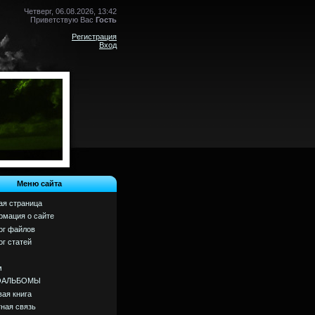
Четверг, 06.08.2026, 13:42
Приветствую Вас
Гость
Регистрация
Вход
Меню сайта
ая страница
мация о сайте
ог файлов
ог статей
м
ОАЛЬБОМЫ
вая книга
ная связь