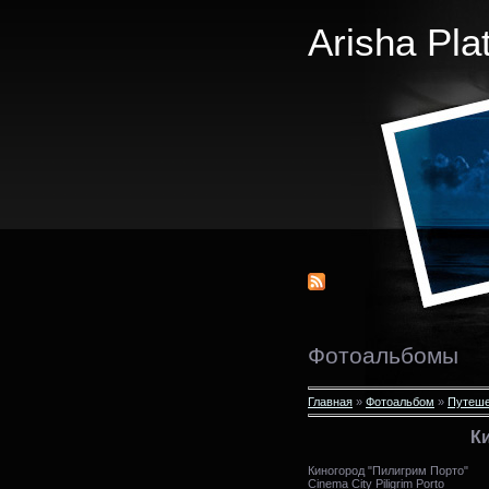
Arisha Pla
Фотоальбомы
Главная
»
Фотоальбом
»
Путеше
К
Киногород "Пилигрим Порто"
Cinema City Piligrim Porto