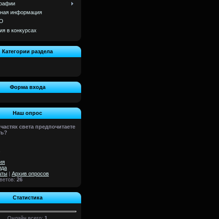
рафии
ная информация
О
ия в конкурсах
Категории раздела
]
Форма входа
Наш опрос
 частях света предпочитаете
ть?
ия
ида
аты
|
Архив опросов
тветов:
26
Статистика
Онлайн всего:
1