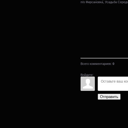
п/о Фирсановка, Усадьба Серед
Всего комментариев
:
0
Войдите:
Отправить