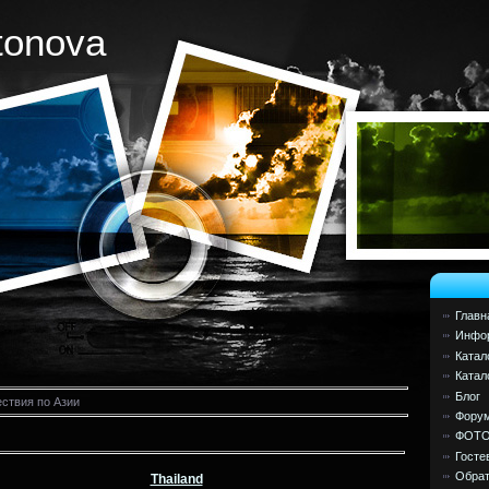
tonova
Главн
Инфор
Катал
Катал
Блог
ствия по Азии
Фору
ФОТ
Госте
Обрат
Thailand