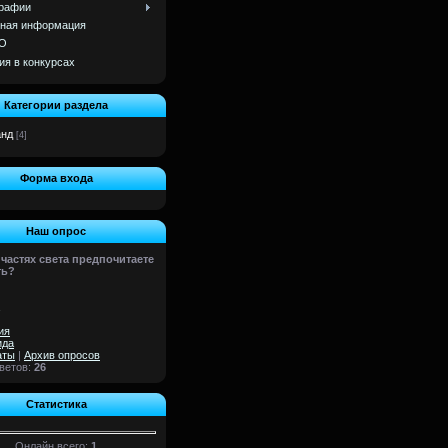
рафии
ная информация
О
ия в конкурсах
Категории раздела
анд
[4]
Форма входа
Наш опрос
 частях света предпочитаете
ть?
ия
ида
аты
|
Архив опросов
тветов:
26
Статистика
Онлайн всего:
1