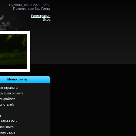
Суббота, 08.08.2026, 12:32
Приветствую Вас
Гость
Регистрация
Вход
Меню сайта
ая страница
мация о сайте
ог файлов
ог статей
м
ОАЛЬБОМЫ
вая книга
ная связь