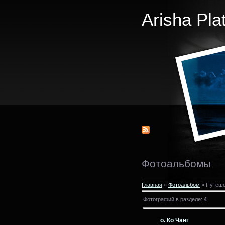
Arisha Pla
Фотоальбомы
Главная
»
Фотоальбом
» Путеше
Фотографий в разделе
:
4
о. Ко Чанг