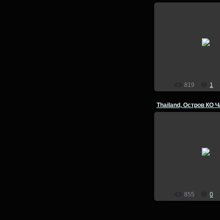
04.03.201
lion
819
1
04.03.201
lion
855
0