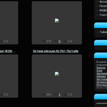
Фотог
Полез
ВИДЕ
Участ
04.03.2014
4
Thailand, острова Тайланда
lion
Тайл
5.0
875
0
5.0
Thailand, Остров КО Чанг (KOH CHANG)
Остров обезьян Ко Пет, Паттайя
В каких
отдыха
04.03.2014
Европа
4
Азия
Остров обезьян Ко Пет,
Америка
Паттайя
Африка
Австрал
lion
Антаркт
Результ
Всего о
5.0
883
2
5.0