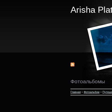
Arisha Pla
Фотоальбомы
Главная
»
Фотоальбом
»
Путеше