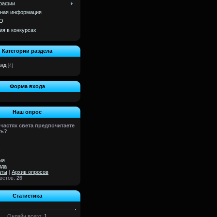
рафии
ная информация
О
ия в конкурсах
Категории раздела
анд
[4]
Форма входа
Наш опрос
 частях света предпочитаете
ть?
ия
ида
аты
|
Архив опросов
тветов:
26
Статистика
Онлайн всего:
1