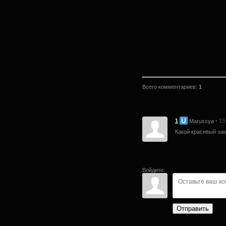
Всего комментариев
:
1
1
• 13
Marussya
Какой красивый зак
Войдите:
Отправить