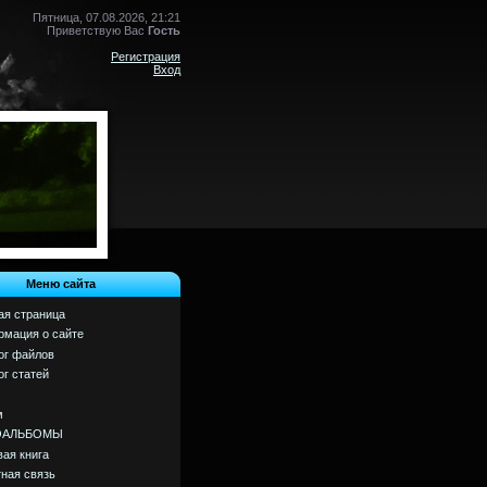
Пятница, 07.08.2026, 21:21
Приветствую Вас
Гость
Регистрация
Вход
Меню сайта
ая страница
мация о сайте
ог файлов
ог статей
м
ОАЛЬБОМЫ
вая книга
ная связь