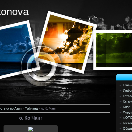
tonova
Главн
Инфор
Катал
Катал
Блог
ствия по Азии
»
Тайланд
» о. Ко Чанг
Фору
о. Ко Чанг
ФОТ
Госте
Обрат