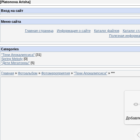
[
Platonova Arisha
]
Вход на сайт
Меню сайта
Главная страница
Информация о сайте
Каталог файлов
Каталог ст
Полезная информа
Categories
"Тени Апокалипсиса"
[31]
Spring Melody
[0]
"Дети Мегатонны"
[5]
Главная
»
Фотоальбом
»
Фотомероприятия
»
"Тени Апокалипсиса"
» ***
Добавл
25