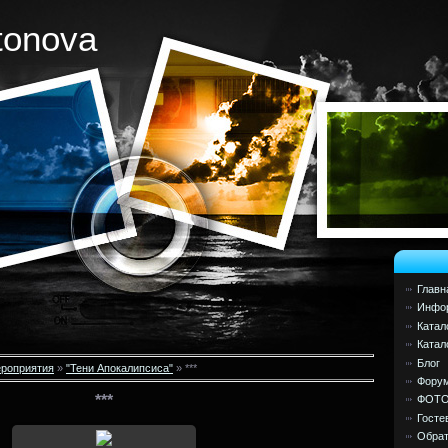
tonova
Главн
Инфор
Катал
Катал
Блог
роприятия
»
"Тени Апокалипсиса"
» ***
Фору
***
ФОТ
Госте
Обрат