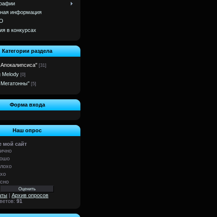
рафии
ная информация
О
ия в конкурсах
Категории раздела
 Апокалипсиса"
[31]
g Melody
[0]
 Мегатонны"
[5]
Форма входа
Наш опрос
 мой сайт
ично
ошо
лохо
хо
сно
аты
|
Архив опросов
тветов:
91