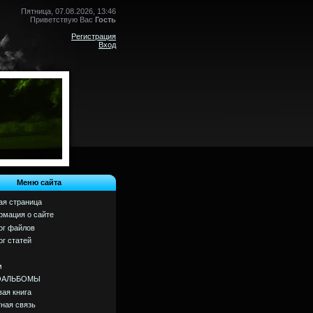
Пятница, 07.08.2026, 13:46
Приветствую Вас
Гость
Регистрация
Вход
Меню сайта
ая страница
мация о сайте
ог файлов
ог статей
м
ОАЛЬБОМЫ
вая книга
ная связь