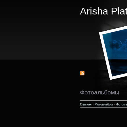
Arisha Pla
Фотоальбомы
Главная
»
Фотоальбом
»
Фотоме