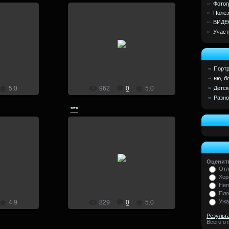
Фотог
Полез
ВИДЕ
Участ
5
03.03.2014
д 2015
lion
Портр
ню, б
Детск
5.0
962
0
5.0
Разно
***
23.02.2014
4
бодиарт
Оцените
Отл
lion
Хор
Неп
Пло
Ужа
4.9
829
0
5.0
Результ
Всего о