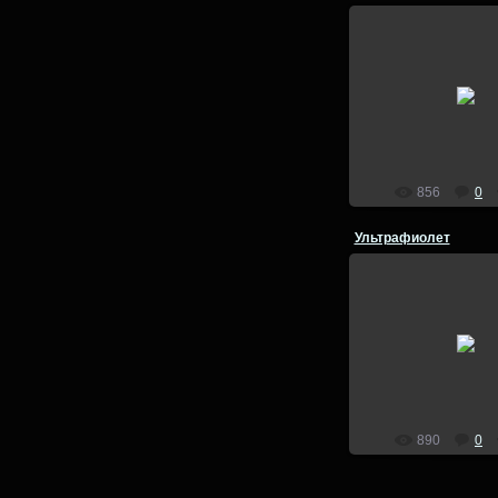
27.07.201
Зимний фотовыез
lion
856
0
Ультрафиолет
03.03.201
lion
890
0