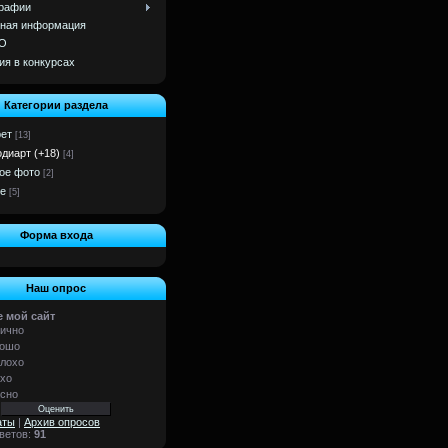
рафии
ная информация
О
ия в конкурсах
Категории раздела
ет
[13]
одиарт (+18)
[4]
ое фото
[2]
е
[5]
Форма входа
Наш опрос
 мой сайт
ично
ошо
лохо
хо
сно
аты
|
Архив опросов
тветов:
91