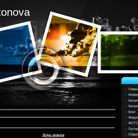
tonova
Главн
Инфор
Катал
Катал
Блог
Фору
ФОТ
Госте
Обрат
Дочь вождя