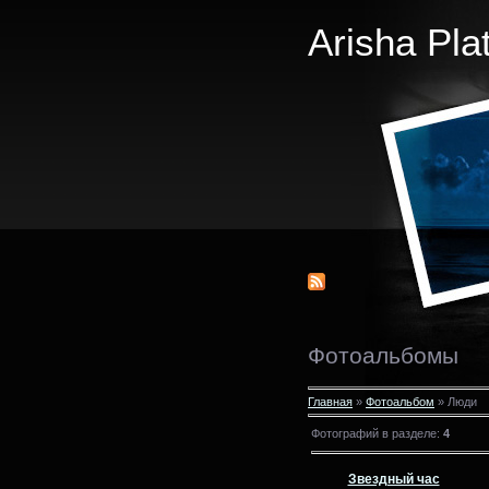
Arisha Pla
Фотоальбомы
Главная
»
Фотоальбом
» Люди
Фотографий в разделе
:
4
Звездный час