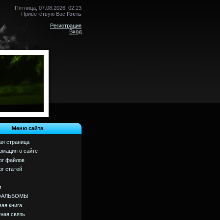
Пятница, 07.08.2026, 02:23
Приветствую Вас
Гость
Регистрация
Вход
Меню сайта
ая страница
мация о сайте
ог файлов
ог статей
м
ОАЛЬБОМЫ
вая книга
ная связь