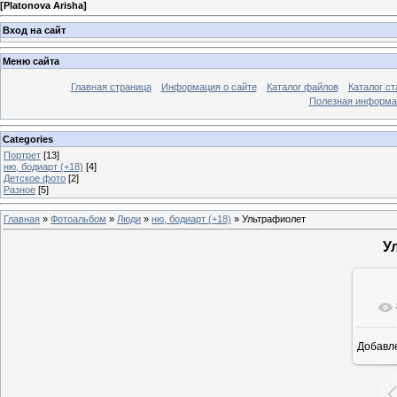
[
Platonova Arisha
]
Вход на сайт
Меню сайта
Главная страница
Информация о сайте
Каталог файлов
Каталог ст
Полезная информа
Categories
Портрет
[13]
ню, бодиарт (+18)
[4]
Детское фото
[2]
Разное
[5]
Главная
»
Фотоальбом
»
Люди
»
ню, бодиарт (+18)
» Ультрафиолет
У
Добавл
345