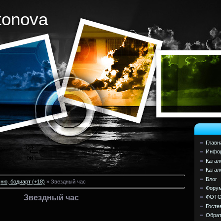
tonova
Главн
Инфор
Катал
Катал
Блог
»
ню, бодиарт (+18)
» Звездный час
Фору
Звездный час
ФОТ
Госте
Обрат