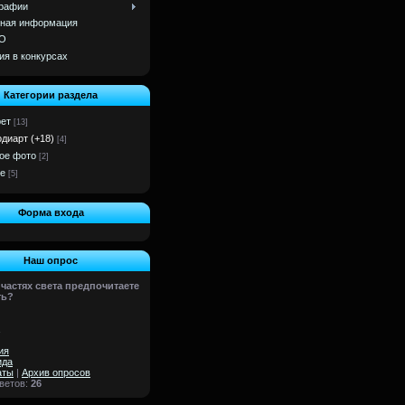
рафии
ная информация
О
ия в конкурсах
Категории раздела
ет
[13]
одиарт (+18)
[4]
ое фото
[2]
е
[5]
Форма входа
Наш опрос
 частях света предпочитаете
ть?
ия
ида
аты
|
Архив опросов
тветов:
26