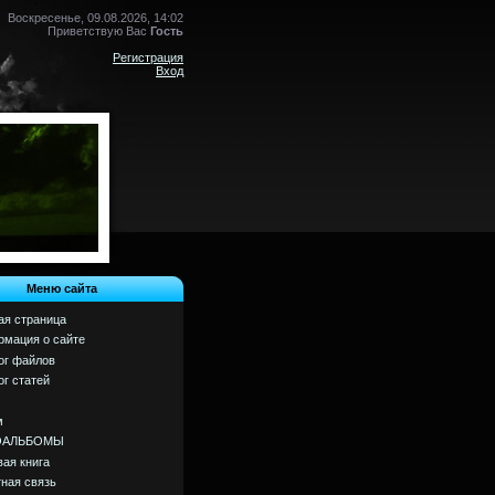
Воскресенье, 09.08.2026, 14:02
Приветствую Вас
Гость
Регистрация
Вход
Меню сайта
ая страница
мация о сайте
ог файлов
ог статей
м
ОАЛЬБОМЫ
вая книга
ная связь