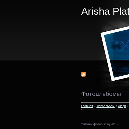
Arisha Pla
Фотоальбомы
Главная
»
Фотоальбом
»
Люди
Зимний фотовыезд 2015