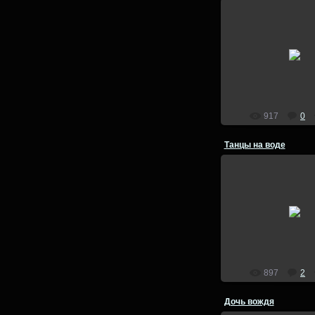
15.09.201
lion
917
0
Танцы на воде
22.07.201
lion
897
2
Дочь вождя