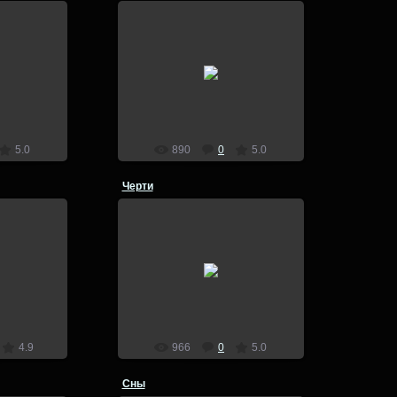
5
26.08.2015
lion
5.0
890
0
5.0
Черти
5
28.07.2015
д 2015
Зимний фотовыезд 2015
lion
4.9
966
0
5.0
Сны