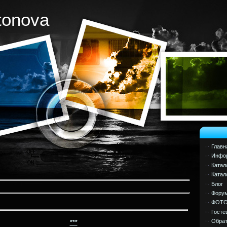
tonova
Главн
Инфор
Катал
Катал
Блог
Фору
ФОТ
Госте
Обрат
***