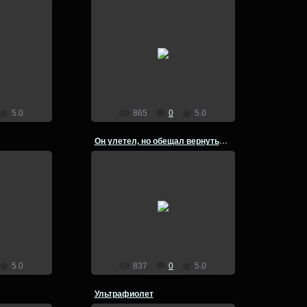
4
22.07.2014
lion
5.0
865
0
5.0
Он улетел, но обещал вернуться...
4
04.03.2014
lion
5.0
837
0
5.0
Ультрафиолет