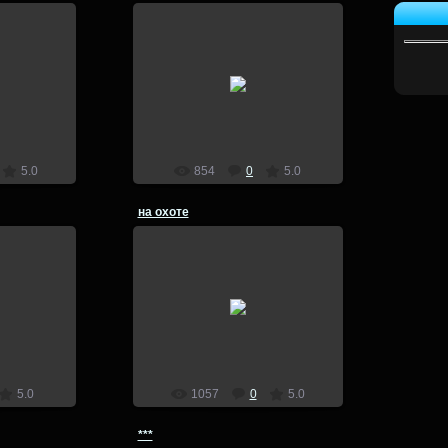
5
26.08.2015
lion
5.0
854
0
5.0
на охоте
5
26.08.2015
lion
5.0
1057
0
5.0
***