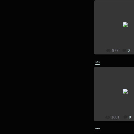
26.08.201
lion
877
0
***
28.07.201
Зимний фотовыез
lion
1001
0
***