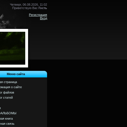
Четверг, 06.08.2026, 11:02
Приветствую Вас
Гость
Регистрация
Вход
Меню сайта
ая страница
мация о сайте
ог файлов
ог статей
м
ОАЛЬБОМЫ
вая книга
ная связь