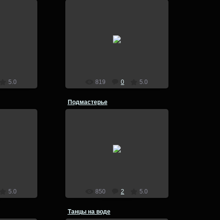
5
27.07.2015
д 2015
Зимний фотовыезд 2015
lion
5.0
819
0
5.0
Подмастерье
5
18.09.2014
д 2015
lion
5.0
850
2
5.0
Танцы на воде