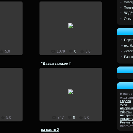
Фотог
Полез
ВИДЕ
Участ
5
26.08.2015
lion
Портр
ню, б
Детск
5.0
1079
0
5.0
Разно
"Давай зажжем!"
5
26.08.2015
В каких
lion
отдыха
Европа
Азия
Америка
Африка
Австрал
5.0
847
0
5.0
Антаркт
Результ
Всего о
на охоте 2