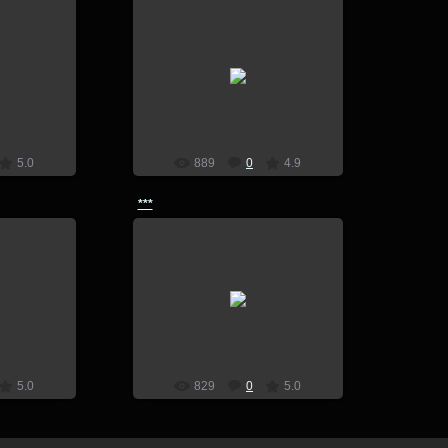
4
03.03.2014
lion
5.0
889
0
4.9
***
23.02.2014
4
бодиарт
lion
5.0
829
0
5.0