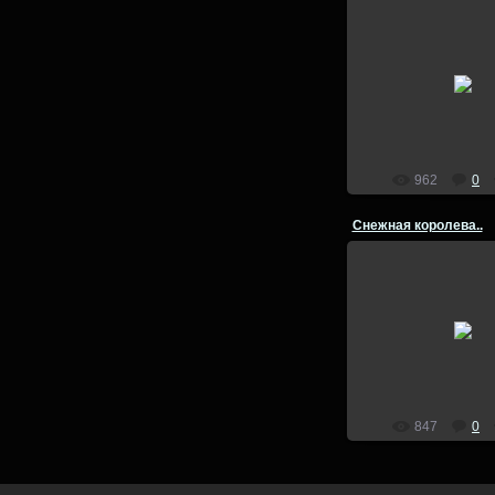
03.03.201
lion
962
0
Снежная королева..
03.03.201
lion
847
0