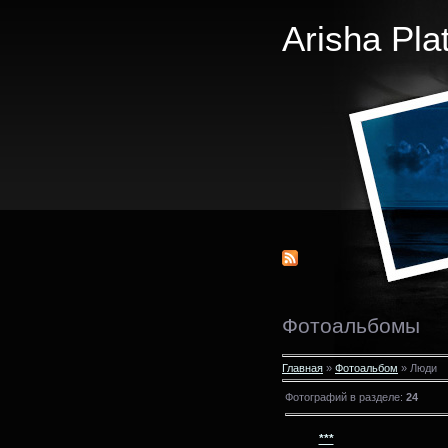
Arisha Pla
Фотоальбомы
Главная
»
Фотоальбом
» Люди
Фотографий в разделе
:
24
***