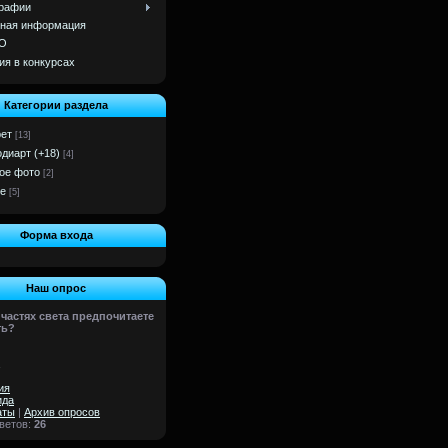
рафии
ная информация
О
ия в конкурсах
Категории раздела
ет
[13]
одиарт (+18)
[4]
ое фото
[2]
е
[5]
Форма входа
Наш опрос
 частях света предпочитаете
ть?
ия
ида
аты
|
Архив опросов
тветов:
26