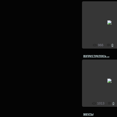
26.08.201
lion
966
0
взгрустнулось ...
26.08.201
lion
1013
0
мечты