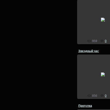
27.07.201
Зимний фотовыез
lion
959
0
Звездный час
27.07.201
Зимний фотовыез
lion
856
0
Прогулка