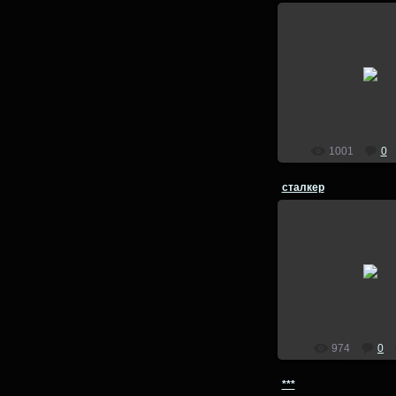
26.08.201
lion
1001
0
сталкер
26.08.201
lion
974
0
***