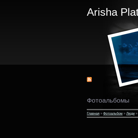
Arisha Pla
Фотоальбомы
Главная
»
Фотоальбом
»
Люди