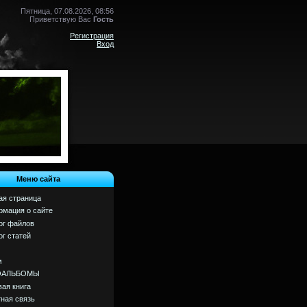
Пятница, 07.08.2026, 08:56
Приветствую Вас
Гость
Регистрация
Вход
Меню сайта
ая страница
мация о сайте
ог файлов
ог статей
м
ОАЛЬБОМЫ
вая книга
ная связь