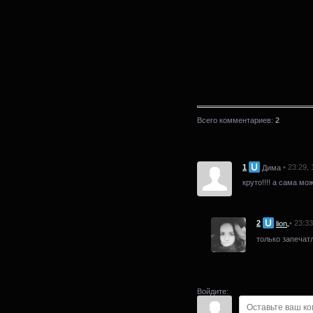
Всего комментариев
:
2
1
• 23:29,
Дима
круто!!!! а сама м
2
• 23:3
lion
только запеча
Войдите: