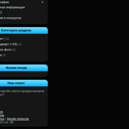
рафии
ная информация
О
ия в конкурсах
Категории раздела
ет
[13]
одиарт (+18)
[4]
ое фото
[2]
е
[5]
Форма входа
Наш опрос
 частях света предпочитаете
ть?
ия
ида
аты
|
Архив опросов
тветов:
26