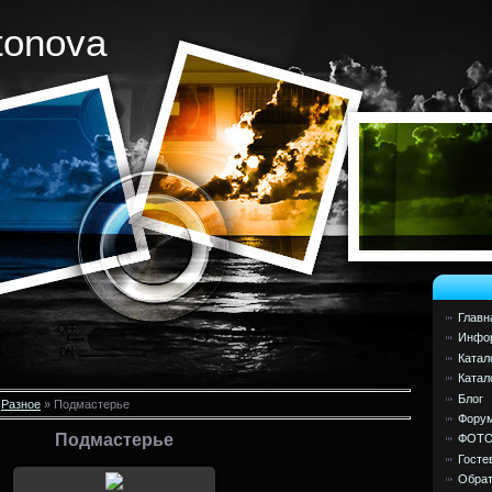
tonova
Главн
Инфор
Катал
Катал
Блог
»
Разное
» Подмастерье
Фору
Подмастерье
ФОТ
Госте
Обрат