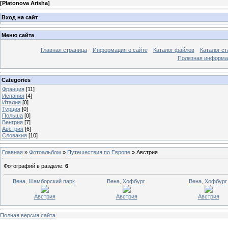
[
Platonova Arisha
]
Вход на сайт
Меню сайта
Главная страница
Информация о сайте
Каталог файлов
Каталог ст
Полезная информа
Categories
Франция
[11]
Испания
[4]
Италия
[0]
Турция
[0]
Польша
[0]
Венгрия
[7]
Австрия
[6]
Словакия
[10]
Главная
»
Фотоальбом
»
Путешествия по Европе
» Австрия
Фотографий в разделе
:
6
Вена, Шамборский парк
Вена, Хофбург
Вена, Хофбург
Австрия
Австрия
Австрия
Полная версия сайта