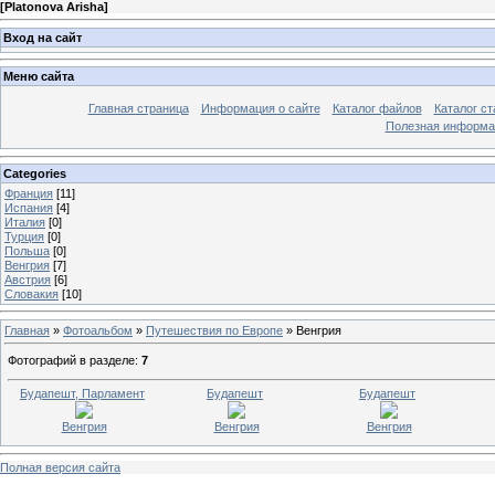
[
Platonova Arisha
]
Вход на сайт
Меню сайта
Главная страница
Информация о сайте
Каталог файлов
Каталог ст
Полезная информа
Categories
Франция
[11]
Испания
[4]
Италия
[0]
Турция
[0]
Польша
[0]
Венгрия
[7]
Австрия
[6]
Словакия
[10]
Главная
»
Фотоальбом
»
Путешествия по Европе
» Венгрия
Фотографий в разделе
:
7
Будапешт, Парламент
Будапешт
Будапешт
Венгрия
Венгрия
Венгрия
Полная версия сайта