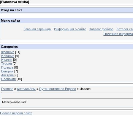
[
Platonova Arisha
]
Вход на сайт
Меню сайта
Главная страница
Информация о сайте
Каталог файлов
Каталог ст
Полезная информа
Categories
Франция
[11]
Испания
[4]
Италия
[0]
Турция
[0]
Польша
[0]
Венгрия
[7]
Австрия
[6]
Словакия
[10]
Главная
»
Фотоальбом
»
Путешествия по Европе
» Италия
Материалов нет
Полная версия сайта