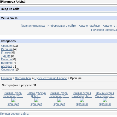
[
Platonova Arisha
]
Вход на сайт
Меню сайта
Главная страница
Информация о сайте
Каталог файлов
Каталог ст
Полезная информа
Categories
Франция
[11]
Испания
[4]
Италия
[0]
Турция
[0]
Польша
[0]
Венгрия
[7]
Австрия
[6]
Словакия
[10]
Главная
»
Фотоальбом
»
Путешествия по Европе
» Франция
Фотографий в разделе
:
11
Замки Луары
Замок д'Аркур
Замки Луары
Замки луары
Замки Луары
Шенонсо (Ch...
(Chât...
Шенонсо (Ch...
Шамбор (Sha...
Монсоро (Ch...
Франция
Франция
Франция
Франция
Франция
Полная версия сайта