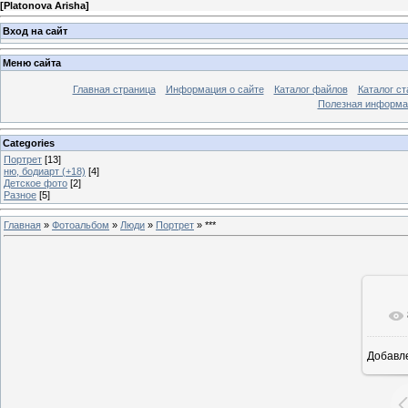
[
Platonova Arisha
]
Вход на сайт
Меню сайта
Главная страница
Информация о сайте
Каталог файлов
Каталог ст
Полезная информа
Categories
Портрет
[13]
ню, бодиарт (+18)
[4]
Детское фото
[2]
Разное
[5]
Главная
»
Фотоальбом
»
Люди
»
Портрет
» ***
Добавл
6