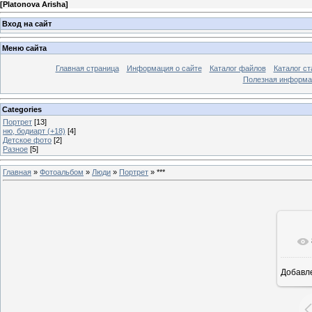
[
Platonova Arisha
]
Вход на сайт
Меню сайта
Главная страница
Информация о сайте
Каталог файлов
Каталог ст
Полезная информа
Categories
Портрет
[13]
ню, бодиарт (+18)
[4]
Детское фото
[2]
Разное
[5]
Главная
»
Фотоальбом
»
Люди
»
Портрет
» ***
Добавл
9